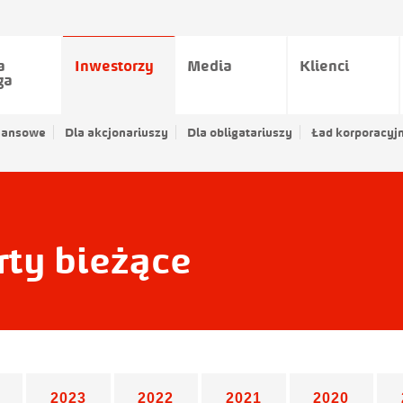
a
Inwestorzy
Media
Klienci
ga
nansowe
Dla akcjonariuszy
Dla obligatariuszy
Ład korporacyj
ty bieżące
2023
2022
2021
2020