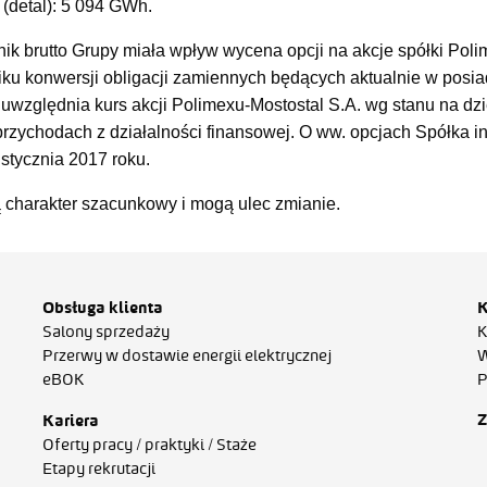
 (detal): 5 094 GWh.
ik brutto Grupy miała wpływ wycena opcji na akcje spółki Polim
u konwersji obligacji zamiennych będących aktualnie w posia
uwzględnia kurs akcji Polimexu-Mostostal S.A. wg stanu na dz
 przychodach z działalności finansowej. O ww. opcjach Spółka i
stycznia 2017 roku.
 charakter szacunkowy i mogą ulec zmianie.
Obsługa klienta
K
Salony sprzedaży
K
Przerwy w dostawie energii elektrycznej
W
eBOK
P
Z
Kariera
Oferty pracy / praktyki / Staże
Etapy rekrutacji