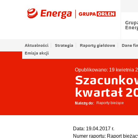
Grup
Ener
Aktualności
Strategia
Raporty giełdowe
Dane fi
Emisja akcji
Opublikowano: 19 kwietnia 
Szacunkow
kwartał 2
Należy do:
Raporty bieżące
Data:
19.04.2017 r.
Numer raportu:
Raport bieżąc