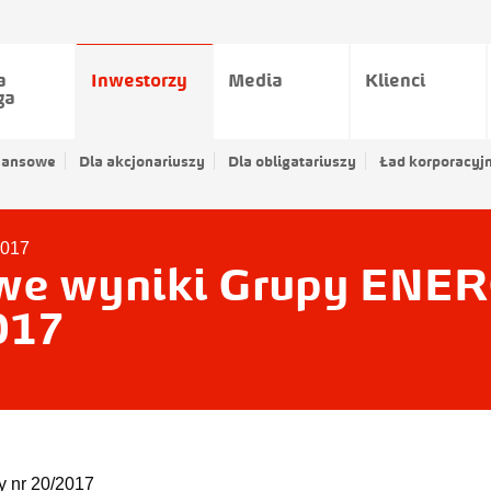
a
Inwestorzy
Media
Klienci
ga
nansowe
Dla akcjonariuszy
Dla obligatariuszy
Ład korporacyj
2017
e wyniki Grupy ENER
017
y nr 20/2017