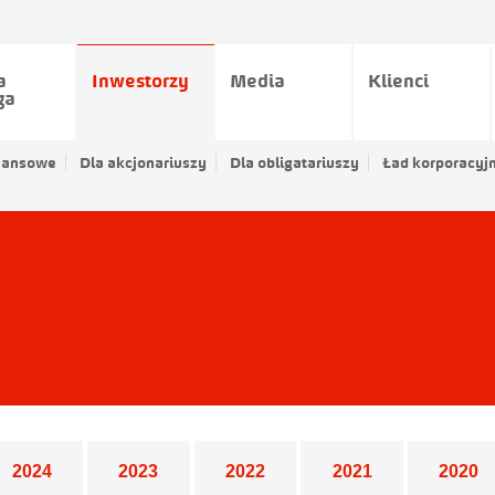
a
Inwestorzy
Media
Klienci
ga
nansowe
Dla akcjonariuszy
Dla obligatariuszy
Ład korporacyj
2024
2023
2022
2021
2020