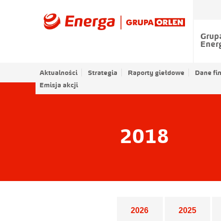
Grup
Ener
Aktualności
Strategia
Raporty giełdowe
Dane fi
Emisja akcji
2018
Lista lat
2026
2025