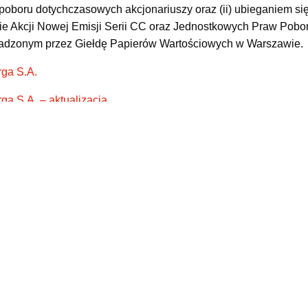
boru dotychczasowych akcjonariuszy oraz (ii) ubieganiem się
 Akcji Nowej Emisji Serii CC oraz Jednostkowych Praw Poboru
adzonym przez Giełdę Papierów Wartościowych w Warszawie.
ga S.A.
a S.A. – aktualizacja
ekście emisji akcji Energa S.A. serii CC z prawem poboru:
o Walnego Zgromadzenia Spółki Energa na dzień 2 kwietnia 20
oju i Wieloletni Plan Inwestycji Strategicznych Grupy Energa n
upy Energa i Energa SA
kcje Energa SA