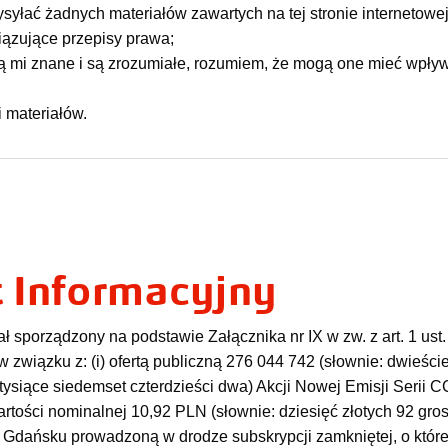
yłać żadnych materiałów zawartych na tej stronie internetowej
iązujące przepisy prawa;
ą mi znane i są zrozumiałe, rozumiem, że mogą one mieć wpły
 materiałów.
 Informacyjny
porządzony na podstawie Załącznika nr IX w zw. z art. 1 ust. 4 lit.
związku z: (i) ofertą publiczną 276 044 742 (słownie: dwieści
 tysiące siedemset czterdzieści dwa) Akcji Nowej Emisji Serii 
artości nominalnej 10,92 PLN (słownie: dziesięć złotych 92 gro
 Gdańsku prowadzoną w drodze subskrypcji zamkniętej, o której