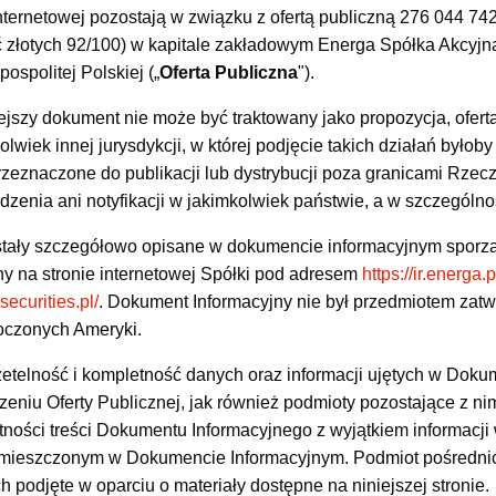
nternetowej pozostają w związku z ofertą publiczną 276 044 742
ęć złotych 92/100) w kapitale zakładowym Energa Spółka Akcyjn
ospolitej Polskiej („
Oferta Publiczna
").
ejszy dokument nie może być traktowany jako propozycja, oferta
kolwiek innej jurysdykcji, w której podjęcie takich działań był
 przeznaczone do publikacji lub dystrybucji poza granicami Rzec
ierdzenia ani notyfikacji w jakimkolwiek państwie, a w szczegó
ostały szczegółowo opisane w dokumencie informacyjnym sporzą
ępny na stronie internetowej Spółki pod adresem
https://ir.energa.p
securities.pl/
. Dokument Informacyjny nie był przedmiotem zatwi
oczonych Ameryki.
etelność i kompletność danych oraz informacji ujętych w Doku
niu Oferty Publicznej, jak również podmioty pozostające z ni
tności treści Dokumentu Informacyjnego z wyjątkiem informacj
mieszczonym w Dokumencie Informacyjnym. Podmiot pośrednic
h podjęte w oparciu o materiały dostępne na niniejszej stronie.