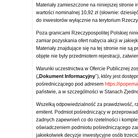
Materiały zamieszczone na niniejszej stronie i
wartości nominalnej 10,92 zł (słownie: dziesi
do inwestorów wyłącznie na terytorium Rzeczyp
Poza granicami Rzeczypospolitej Polskiej nini
zamiar pozyskania ofert nabycia akcji w jakiej
Materiały znajdujące się na tej stronie nie są
objęte nie były przedmiotem rejestracji, zatw
Warunki uczestnictwa w Ofercie Publicznej z
(„
Dokument Informacyjny
"), który jest dost
pośredniczącego pod adresem
https://ipopema
państwie, a w szczególności w Stanach Zjedn
Wszelką odpowiedzialność za prawdziwość, rz
emitent. Podmiot pośredniczący w przeprowadze
żadnych zapewnień co do rzetelności i komple
oświadczeniem podmiotu pośredniczącego za
jakiekolwiek decyzje inwestycyjne osób trzecic