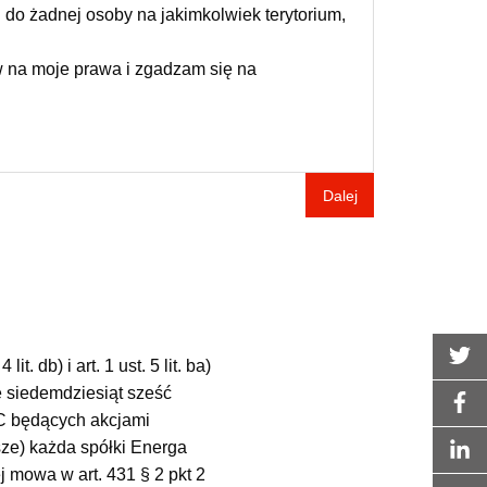
 do żadnej osoby na jakimkolwiek terytorium,
w na moje prawa i zgadzam się na
Dalej
 db) i art. 1 ust. 5 lit. ba)
e siedemdziesiąt sześć
CC będących akcjami
sze) każda spółki Energa
 mowa w art. 431 § 2 pkt 2