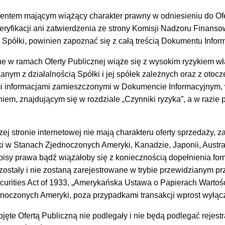
tem mającym wiążący charakter prawny w odniesieniu do Ofert
ryfikacji ani zatwierdzenia ze strony Komisji Nadzoru Finanso
i Spółki, powinien zapoznać się z całą treścią Dokumentu Infor
e w ramach Oferty Publicznej wiąże się z wysokim ryzykiem w
nym z działalnością Spółki i jej spółek zależnych oraz z otoc
mi informacjami zamieszczonymi w Dokumencie Informacyjnym, 
em, znajdującym się w rozdziale „Czynniki ryzyka”, a w razie 
zej stronie internetowej nie mają charakteru oferty sprzedaży, 
 w Stanach Zjednoczonych Ameryki, Kanadzie, Japonii, Australii
isy prawa bądź wiązałoby się z koniecznością dopełnienia form
 zostały i nie zostaną zarejestrowane w trybie przewidzianym 
ecurities Act of 1933, „Amerykańska Ustawa o Papierach Warto
noczonych Ameryki, poza przypadkami transakcji wprost wyłącz
jęte Ofertą Publiczną nie podlegały i nie będą podlegać rejestr