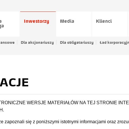
a
Inwestorzy
Media
Klienci
ga
nansowe
Dla akcjonariuszy
Dla obligatariuszy
Ład korporacyj
ACJE
TRONICZNE WERSJE MATERIAŁÓW NA TEJ STRONIE INT
H.
e zapoznali się z poniższymi istotnymi informacjami oraz zrozum