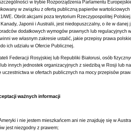
 szczególności w trybie Rozporządzenia Parlamentu Europejski
blikowany w związku z ofertą publiczną papierów wartościowych
/WE. Obrót akcjami poza terytorium Rzeczypospolitej Polskiej
ady, Japonii i Australii, jest niedopuszczalny, o ile w danej j
j doradców dodatkowych wymogów prawnych lub regulacyjnych w 
winni we własnym zakresie ustalić, jakie przepisy prawa polski
o ich udziału w Ofercie Publicznej.
teli Federacji Rosyjskiej lub Republiki Białorusi, osób fizycz
lub innych jednostek organizacyjnych z siedzibą w Rosji lub na 
 uczestnictwa w ofertach publicznych na mocy przepisów praw
ceptacji ważnych informacji
meryki i nie jestem mieszkańcem ani nie znajduję się w Austral
ałów jest niezgodny z prawem;