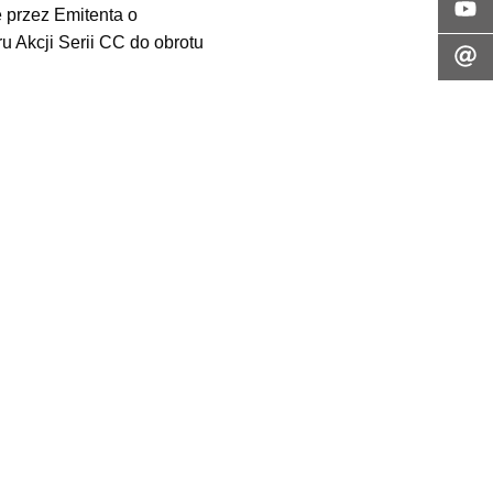
 przez Emitenta o
 Akcji Serii CC do obrotu
26 roku, w tym o emisji
a lata 2024-2030