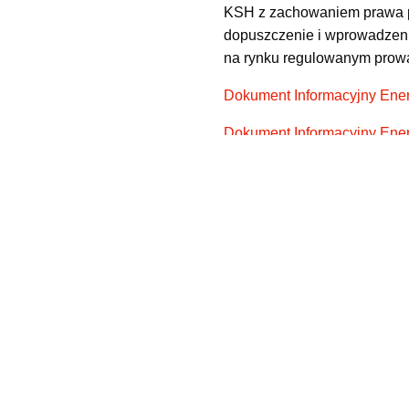
KSH z zachowaniem prawa po
dopuszczenie i wprowadzenie
na rynku regulowanym prow
Dokument Informacyjny Ener
Dokument Informacyjny Energ
Dodatkowe informacje w kont
Uchwały Nadzwyczajneg
akcji serii CC
Strategiczny Plan Rozw
Raport roczny 2025 Gr
Odpis KRS
Formularz zapisu na a