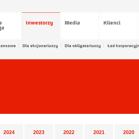
a
Inwestorzy
Media
Klienci
ga
nansowe
Dla akcjonariuszy
Dla obligatariuszy
Ład korporacyj
2024
2023
2022
2021
2020