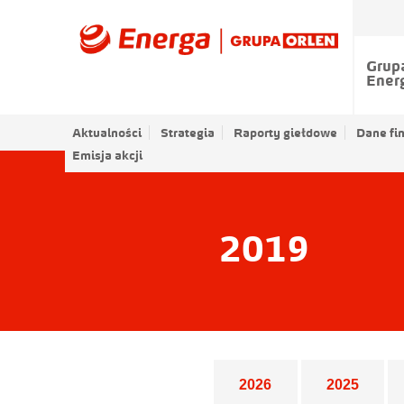
Grup
Ener
Aktualności
Strategia
Raporty giełdowe
Dane fi
Emisja akcji
2019
Lista lat
2026
2025