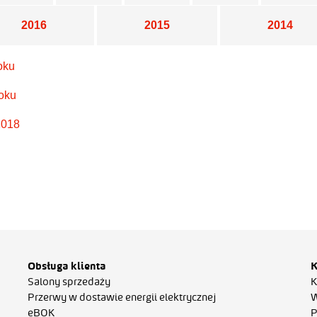
2016
2015
2014
roku
roku
2018
Obsługa klienta
K
Salony sprzedaży
K
Przerwy w dostawie energii elektrycznej
W
eBOK
P