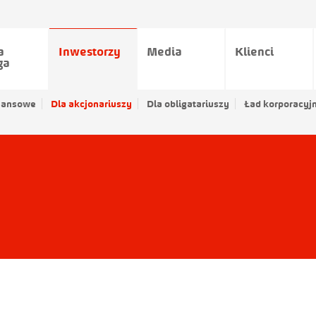
a
Inwestorzy
Media
Klienci
ga
nansowe
Dla akcjonariuszy
Dla obligatariuszy
Ład korporacyj