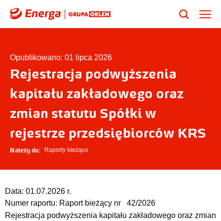
Opublikowano: 01 lipca 2026
Rejestracja podwyższenia
kapitału zakładowego oraz
zmian statutu Spółki w
rejestrze przedsiębiorców KRS
Należy do:
Raporty bieżące
Data:
01.07.2026 r.
Numer raportu:
Raport bieżący nr 42/2026
Rejestracja podwyższenia kapitału zakładowego oraz zmian