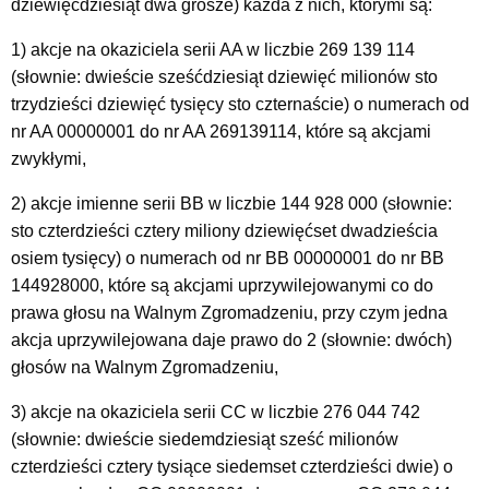
dziewięćdziesiąt dwa grosze) każda z nich, którymi są:
1) akcje na okaziciela serii AA w liczbie 269 139 114
(słownie: dwieście sześćdziesiąt dziewięć milionów sto
trzydzieści dziewięć tysięcy sto czternaście) o numerach od
nr AA 00000001 do nr AA 269139114, które są akcjami
zwykłymi,
2) akcje imienne serii BB w liczbie 144 928 000 (słownie:
sto czterdzieści cztery miliony dziewięćset dwadzieścia
osiem tysięcy) o numerach od nr BB 00000001 do nr BB
144928000, które są akcjami uprzywilejowanymi co do
prawa głosu na Walnym Zgromadzeniu, przy czym jedna
akcja uprzywilejowana daje prawo do 2 (słownie: dwóch)
głosów na Walnym Zgromadzeniu,
3) akcje na okaziciela serii CC w liczbie 276 044 742
(słownie: dwieście siedemdziesiąt sześć milionów
czterdzieści cztery tysiące siedemset czterdzieści dwie) o