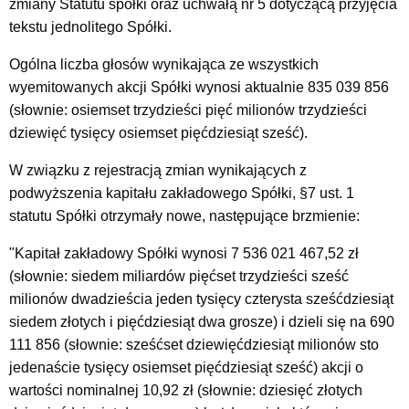
zmiany Statutu spółki oraz uchwałą nr 5 dotyczącą przyjęcia
tekstu jednolitego Spółki.
Ogólna liczba głosów wynikająca ze wszystkich
wyemitowanych akcji Spółki wynosi aktualnie 835 039 856
(słownie: osiemset trzydzieści pięć milionów trzydzieści
dziewięć tysięcy osiemset pięćdziesiąt sześć).
W związku z rejestracją zmian wynikających z
podwyższenia kapitału zakładowego Spółki, §7 ust. 1
statutu Spółki otrzymały nowe, następujące brzmienie:
"Kapitał zakładowy Spółki wynosi 7 536 021 467,52 zł
(słownie: siedem miliardów pięćset trzydzieści sześć
milionów dwadzieścia jeden tysięcy czterysta sześćdziesiąt
siedem złotych i pięćdziesiąt dwa grosze) i dzieli się na 690
111 856 (słownie: sześćset dziewięćdziesiąt milionów sto
jedenaście tysięcy osiemset pięćdziesiąt sześć) akcji o
wartości nominalnej 10,92 zł (słownie: dziesięć złotych