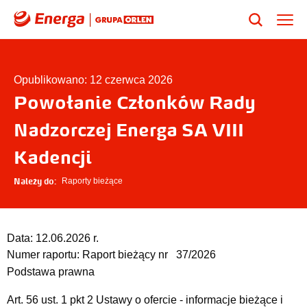
Opublikowano: 12 czerwca 2026
Powołanie Członków Rady
Nadzorczej Energa SA VIII
Kadencji
Należy do:
Raporty bieżące
Data:
12.06.2026 r.
Numer raportu:
Raport bieżący nr 37/2026
Podstawa prawna
Art. 56 ust. 1 pkt 2 Ustawy o ofercie - informacje bieżące i