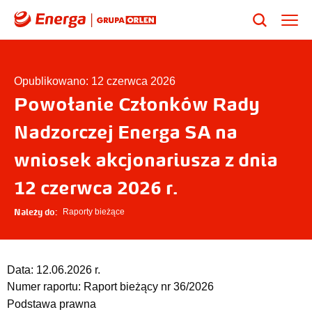
Opublikowano: 12 czerwca 2026
Powołanie Członków Rady
Nadzorczej Energa SA na
wniosek akcjonariusza z dnia
12 czerwca 2026 r.
Należy do:
Raporty bieżące
Data:
12.06.2026 r.
Numer raportu:
Raport bieżący nr 36/2026
Podstawa prawna