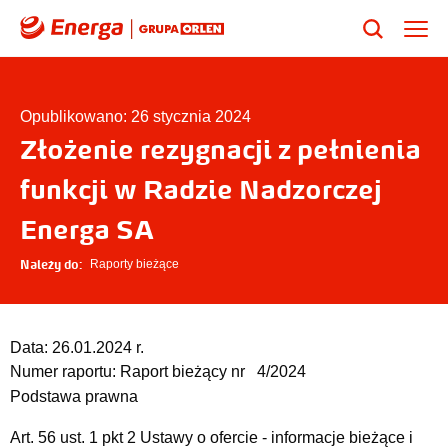
Opublikowano: 26 stycznia 2024
Złożenie rezygnacji z pełnienia
funkcji w Radzie Nadzorczej
Energa SA
Należy do:
Raporty bieżące
Data:
26.01.2024 r.
Numer raportu:
Raport bieżący nr 4/2024
Podstawa prawna
Art. 56 ust. 1 pkt 2 Ustawy o ofercie - informacje bieżące i