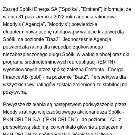
Zarząd Spółki Energa SA ("Spółka", "Emitent") informuje, że
w dniu 31 października 2022 roku agencja ratingowa
Moody's ("Agencja", "Moody's") potwierdziła
długoterminową ocenę ratingową w walucie krajowej dla
Spółki na poziomie "Baa2". Jednocześnie Agencja
potwierdziła rating dla niepodporządkowanego
niezabezpieczonego długu Spółki w walucie obcej oraz dla
programu średnioterminowych euroobligacji (EMTN)
wyemitowanych przez spółkę zależną Emitenta - Energa
Finance AB (publ) - na poziomie "Baa2". Perspektywa dla
wszystkich ww. ratingów została zmieniona ze stabilnej na
pozytywną.
Powyższe działania są następstwem podwyższenia przez
Moody's ratingu większościowego akcjonariusza Spółki -
PKN ORLEN S.A. ("PKN ORLEN") - do poziomu "A3" z
perspektywą stabilną, co wynikało głównie z połączenia
PKN ORLEN ze spółką Polskie Górnictwo Naftowe i