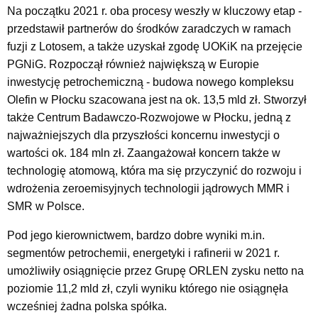
Na początku 2021 r. oba procesy weszły w kluczowy etap -
przedstawił partnerów do środków zaradczych w ramach
fuzji z Lotosem, a także uzyskał zgodę UOKiK na przejęcie
PGNiG. Rozpoczął również największą w Europie
inwestycję petrochemiczną - budowa nowego kompleksu
Olefin w Płocku szacowana jest na ok. 13,5 mld zł. Stworzył
także Centrum Badawczo-Rozwojowe w Płocku, jedną z
najważniejszych dla przyszłości koncernu inwestycji o
wartości ok. 184 mln zł. Zaangażował koncern także w
technologię atomową, która ma się przyczynić do rozwoju i
wdrożenia zeroemisyjnych technologii jądrowych MMR i
SMR w Polsce.
Pod jego kierownictwem, bardzo dobre wyniki m.in.
segmentów petrochemii, energetyki i rafinerii w 2021 r.
umożliwiły osiągnięcie przez Grupę ORLEN zysku netto na
poziomie 11,2 mld zł, czyli wyniku którego nie osiągnęła
wcześniej żadna polska spółka.