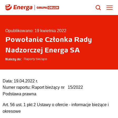
Opublikowano: 19 kwietnia 2022
Powołanie Członka Rady
Nadzorczej Energa SA
Należy do:
Raporty bieżące
Data:
19.04.2022 r.
Numer raportu:
Raport bieżący nr 15/2022
Podstawa prawna
Art. 56 ust. 1 pkt 2 Ustawy o ofercie - informacje bieżące i
okresowe