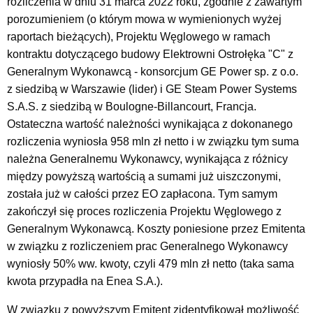
rozliczenia w dniu 31 marca 2022 roku, zgodnie z zawartym
porozumieniem (o którym mowa w wymienionych wyżej
raportach bieżących), Projektu Węglowego w ramach
kontraktu dotyczącego budowy Elektrowni Ostrołęka "C" z
Generalnym Wykonawcą - konsorcjum GE Power sp. z o.o.
z siedzibą w Warszawie (lider) i GE Steam Power Systems
S.A.S. z siedzibą w Boulogne-Billancourt, Francja.
Ostateczna wartość należności wynikająca z dokonanego
rozliczenia wyniosła 958 mln zł netto i w związku tym suma
należna Generalnemu Wykonawcy, wynikająca z różnicy
między powyższą wartością a sumami już uiszczonymi,
została już w całości przez EO zapłacona. Tym samym
zakończył się proces rozliczenia Projektu Węglowego z
Generalnym Wykonawcą. Koszty poniesione przez Emitenta
w związku z rozliczeniem prac Generalnego Wykonawcy
wyniosły 50% ww. kwoty, czyli 479 mln zł netto (taka sama
kwota przypadła na Enea S.A.).
W związku z powyższym Emitent zidentyfikował możliwość