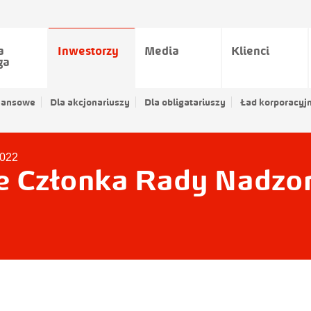
a
Inwestorzy
Media
Klienci
ga
nansowe
Dla akcjonariuszy
Dla obligatariuszy
Ład korporacyj
2022
 Członka Rady Nadzor
A