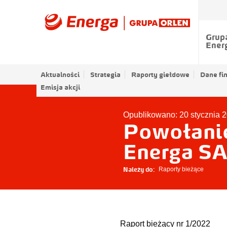
Grup
Ener
Aktualności
Strategia
Raporty giełdowe
Dane fi
Emisja akcji
Opublikowano: 20 stycznia 
Powołanie
Energa S
Należy do:
Raporty bieżące
Raport bieżący nr 1/2022