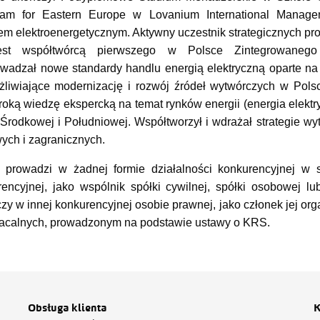
ram for Eastern Europe w Lovanium International Manage
m elektroenergetycznym. Aktywny uczestnik strategicznych pro
. Jest współtwórcą pierwszego w Polsce Zintegrowane
owadzał nowe standardy handlu energią elektryczną oparte 
iwiające modernizację i rozwój źródeł wytwórczych w Pol
oką wiedzę ekspercką na temat rynków energii (energia elektryc
Środkowej i Południowej. Współtworzył i wdrażał strategie wy
wych i zagranicznych.
 prowadzi w żadnej formie działalności konkurencyjnej w 
encyjnej, jako wspólnik spółki cywilnej, spółki osobowej lu
czy w innej konkurencyjnej osobie prawnej, jako członek jej orga
łacalnych, prowadzonym na podstawie ustawy o KRS.
Obsługa klienta
K