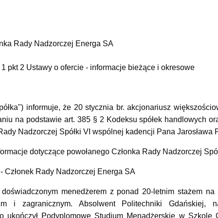
nka Rady Nadzorczej Energa SA
 1 pkt 2 Ustawy o ofercie - informacje bieżące i okresowe
półka") informuje, że 20 stycznia br. akcjonariusz większośc
niu na podstawie art. 385 § 2 Kodeksu spółek handlowych oraz
 Rady Nadzorczej Spółki VI wspólnej kadencji Pana Jarosława 
nformacje dotyczące powołanego Członka Rady Nadzorczej Spół
 - Członek Rady Nadzorczej Energa SA
t doświadczonym menedżerem z ponad 20-letnim stażem na 
im i zagranicznym. Absolwent Politechniki Gdańskiej, n
owo ukończył Podyplomowe Studium Menadżerskie w Szkole 