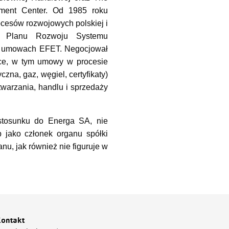
ment Center. Od 1985 roku
cesów rozwojowych polskiej i
go Planu Rozwoju Systemu
na umowach EFET. Negocjował
sce, w tym umowy w procesie
zna, gaz, węgiel, certyfikaty)
twarzania, handlu i sprzedaży
stosunku do Energa SA, nie
b jako członek organu spółki
nu, jak również nie figuruje w
ontakt