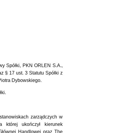
iowy Spółki, PKN ORLEN S.A.,
 § 17 ust. 3 Statutu Spółki z
Piotra Dybowskiego.
ki.
stanowiskach zarządczych w
a której ukończył kierunek
Głównej Handlowej oraz The