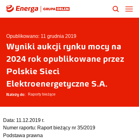
Opublikowano: 11 grudnia 2019
Wyniki aukcji rynku mocy na
2024 rok opublikowane przez
Polskie Sieci
Elektroenergetyczne S.A.
Należy do:
Raporty bieżące
Data:
11.12.2019 r.
Numer raportu:
Raport bieżący nr 35/2019
Podstawa prawna