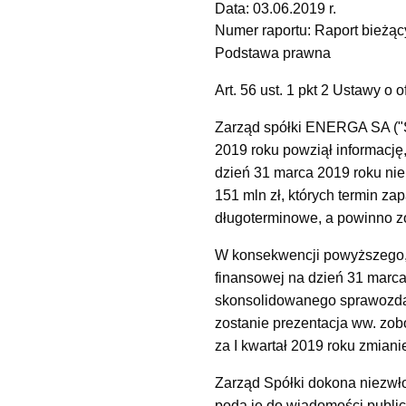
Data:
03.06.2019 r.
Numer raportu:
Raport bieżąc
Podstawa prawna
Art. 56 ust. 1 pkt 2 Ustawy o 
Zarząd spółki ENERGA SA ("S
2019 roku powziął informacj
dzień 31 marca 2019 roku nie
151 mln zł, których termin z
długoterminowe, a powinno z
W konsekwencji powyższego,
finansowej na dzień 31 marc
skonsolidowanego sprawozdan
zostanie prezentacja ww. zo
za I kwartał 2019 roku zmiani
Zarząd Spółki dokona niezwł
poda je do wiadomości public