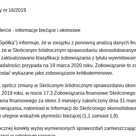
y nr 16/2019
ofercie - informacje bieżące i okresowe
półka") informuje, że w związku z ponowną analizą danych fi
ę, że w Skróconym śródrocznym sprawozdaniu skonsolidowanym 
 zaktualizowano klasyfikacji zobowiązania z tytułu wyemitowan
apadalności przypada na 19 marca 2020 roku. Zobowiązanie to z
ostać wykazane jako zobowiązanie krótkoterminowe.
 oprócz zmiany w Skróconym śródrocznym sprawozdaniu skons
a 2019 roku, w nocie 17.3 Zobowiązania finansowe Skróconego
ia finansowego za okres 3 miesięcy zakończony dnia 31 mar
bowiązania, natomiast w Informacji do Skróconego skonsolid
e ulegnie wskaźnik płynności bieżącej (1,1 zamiast 1,9).
ocznej korekty wyżej wymienionych sprawozdań zamieszczając
znej w odrębnym raporcie.