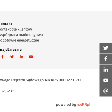
ontakt
ontakt dla klientów
spółpraca marketingowa
ogotowie energetyczne
najdź nas na
ajowego Rejestru Sądowego, NR KRS 0000271591
7,52 zł.
powered by
netPR.pl