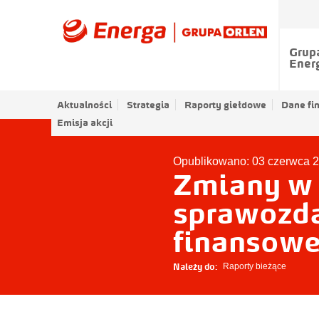
Grup
Ener
Aktualności
Strategia
Raporty giełdowe
Dane fi
Emisja akcji
Opublikowano: 03 czerwca 
Zmiany w
sprawozda
finansowe
Należy do:
Raporty bieżące