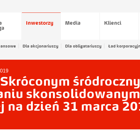
a
Inwestorzy
Media
Klienci
ga
nansowe
Dla akcjonariuszy
Dla obligatariuszy
Ład korporacyj
2019
 Skróconym śródroczn
niu skonsolidowanym 
j na dzień 31 marca 20