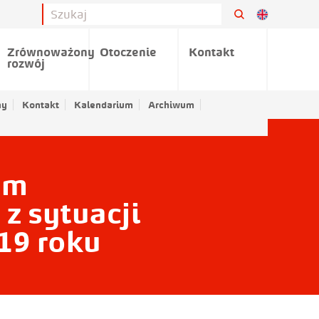
Zrównoważony
Otoczenie
Kontakt
rozwój
ny
Kontakt
Kalendarium
Archiwum
ym
z sytuacji
19 roku