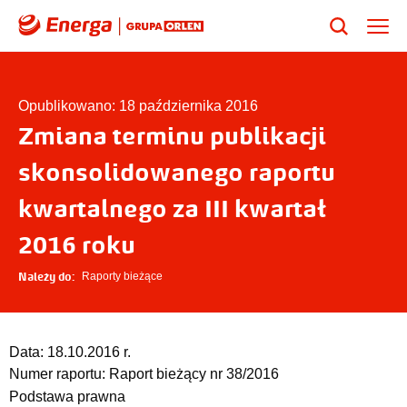
Opublikowano: 18 października 2016
Zmiana terminu publikacji
skonsolidowanego raportu
kwartalnego za III kwartał
2016 roku
Należy do:
Raporty bieżące
Data:
18.10.2016 r.
Numer raportu:
Raport bieżący nr 38/2016
Podstawa prawna