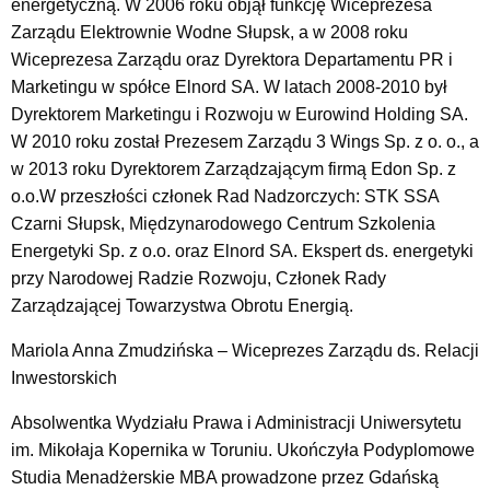
energetyczną. W 2006 roku objął funkcję Wiceprezesa
Zarządu Elektrownie Wodne Słupsk, a w 2008 roku
Wiceprezesa Zarządu oraz Dyrektora Departamentu PR i
Marketingu w spółce Elnord SA. W latach 2008-2010 był
Dyrektorem Marketingu i Rozwoju w Eurowind Holding SA.
W 2010 roku został Prezesem Zarządu 3 Wings Sp. z o. o., a
w 2013 roku Dyrektorem Zarządzającym firmą Edon Sp. z
o.o.W przeszłości członek Rad Nadzorczych: STK SSA
Czarni Słupsk, Międzynarodowego Centrum Szkolenia
Energetyki Sp. z o.o. oraz Elnord SA. Ekspert ds. energetyki
przy Narodowej Radzie Rozwoju, Członek Rady
Zarządzającej Towarzystwa Obrotu Energią.
Mariola Anna Zmudzińska – Wiceprezes Zarządu ds. Relacji
Inwestorskich
Absolwentka Wydziału Prawa i Administracji Uniwersytetu
im. Mikołaja Kopernika w Toruniu. Ukończyła Podyplomowe
Studia Menadżerskie MBA prowadzone przez Gdańską