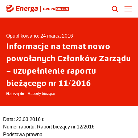
Opublikowano: 24 marca 2016
Informacje na temat nowo
powołanych Członków Zarządu
– uzupełnienie raportu
bieżącego nr 11/2016
Należy do:
Raporty bieżące
Data:
23.03.2016 r.
Numer raportu:
Raport bieżący nr 12/2016
Podstawa prawna