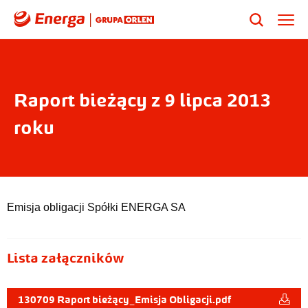
Raport bieżący z 9 lipca 2013
roku
Emisja obligacji Spółki ENERGA SA
Lista załączników
130709 Raport bieżący_Emisja Obligacji.pdf