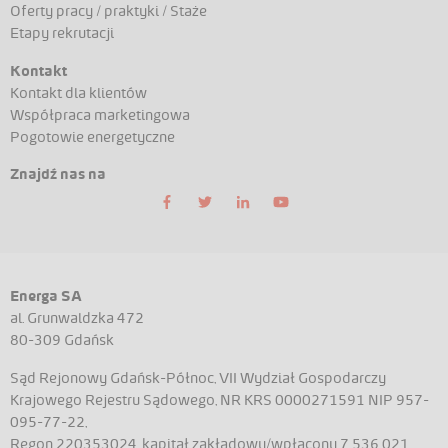
Oferty pracy / praktyki / Staże
Etapy rekrutacji
Kontakt
Kontakt dla klientów
Współpraca marketingowa
Pogotowie energetyczne
Znajdź nas na
Energa SA
al. Grunwaldzka 472
80-309 Gdańsk
Sąd Rejonowy Gdańsk-Północ, VII Wydział Gospodarczy
Krajowego Rejestru Sądowego, NR KRS 0000271591 NIP 957-
095-77-22,
Regon 220353024, kapitał zakładowy/wpłacony 7 536 021