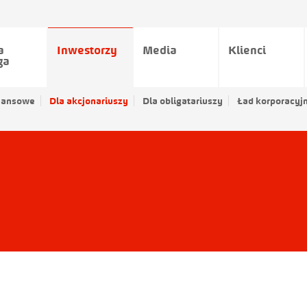
a
Inwestorzy
Media
Klienci
ga
nansowe
Dla akcjonariuszy
Dla obligatariuszy
Ład korporacyj