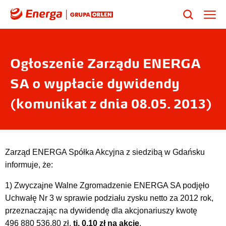
Ogłoszenie Zarządu ENERGA
SA o wypłacie dywidendy
(komunikat z dnia 08.05. 2013)
Zarząd ENERGA Spółka Akcyjna z siedzibą w Gdańsku
informuje, że:
1) Zwyczajne Walne Zgromadzenie ENERGA SA podjęło
Uchwałę Nr 3 w sprawie podziału zysku netto za 2012 rok,
przeznaczając na dywidendę dla akcjonariuszy kwotę
496 880 536,80
zł,
tj. 0,10 zł na akcję
,